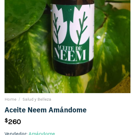
Home
/
Salud y Belleza
Aceite Neem Amándome
$
260
Vendedor:
Amándome