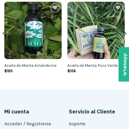
Añadir
Añadir
a la
a la
lista de
lista de
deseos
deseos
Whatsapp
Aceite de Menta Amándome
Aceite de Menta Puro Verde
$
195
$
156
Mi cuenta
Servicio al Cliente
Acceder / Registrarse
Soporte