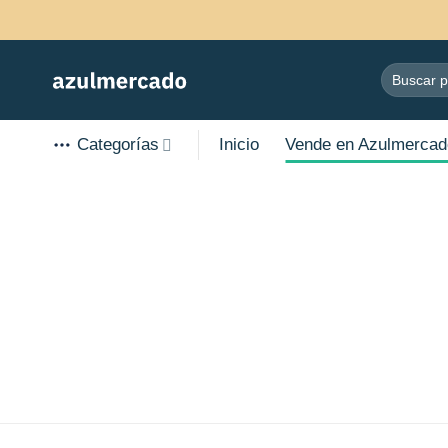
Skip
to
content
Search
for:
Categorías
Inicio
Vende en Azulmercad