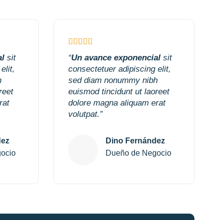
al
sit
“
Un avance exponencial
sit
elit,
consectetuer adipiscing elit,
h
sed diam nonummy nibh
reet
euismod tincidunt ut laoreet
rat
dolore magna aliquam erat
volutpat.”
dez
Dino Fernández
ocio
Dueño de Negocio