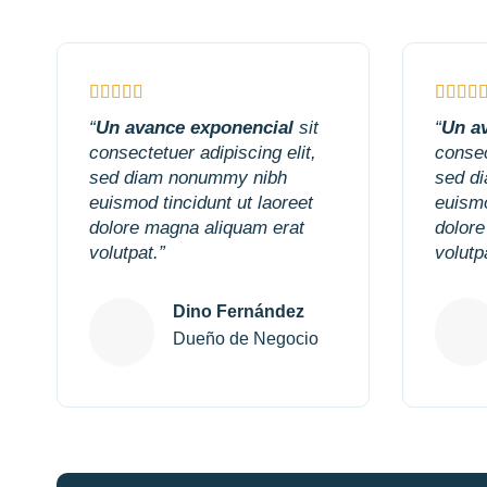
“
Un avance exponencial
sit
“
Un a
consectetuer adipiscing elit,
consec
sed diam nonummy nibh
sed d
euismod tincidunt ut laoreet
euismo
dolore magna aliquam erat
dolore
volutpat.”
volutp
Dino Fernández
Dueño de Negocio