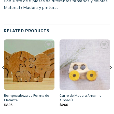
Conjunto de 5 piezas de diferentes tamaños y colores.
Material : Madera y pintura.
RELATED PRODUCTS
Añadir
Añadir
a la
a la
lista de
lista de
deseos
deseos
Rompecabeza de Forma de
Carro de Madera Amarillo
Elefante
Almadía
$
325
$
260