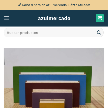
Skip
💰 Gana dinero en Azulmercado: Házte Afiliado!
to
content
Search
for:
Añadir
a la
lista
de
deseos