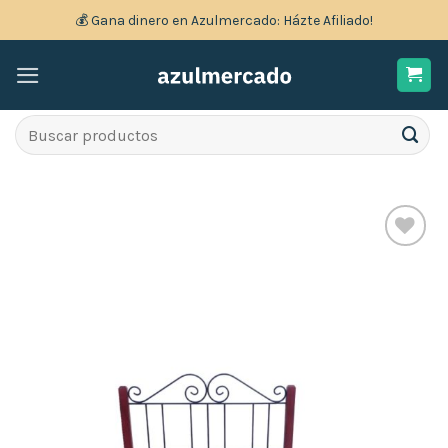
Skip
💰 Gana dinero en Azulmercado: Házte Afiliado!
to
content
Search
for:
Añadir
a la
lista
de
deseos