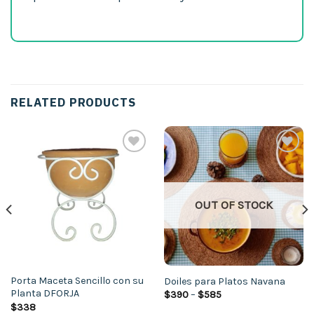
RELATED PRODUCTS
Añadir
Añadir
a la
a la
lista de
lista de
deseos
deseos
OUT OF STOCK
Porta Maceta Sencillo con su
Doiles para Platos Navana
Planta DFORJA
$
390
–
$
585
$
338