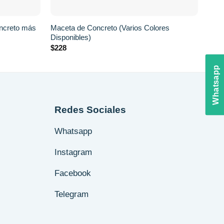
+
+
oncreto más
Maceta de Concreto (Varios Colores
Kit 
Disponibles)
Roll
$
228
$
91
Whatsapp
Redes Sociales
Whatsapp
Instagram
Facebook
Telegram