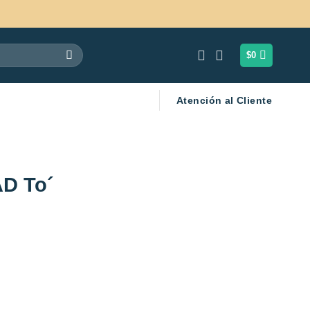
$
0
Atención al Cliente
AD To´