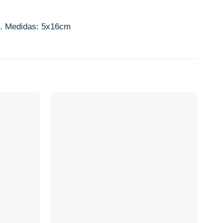
es. Medidas: 5x16cm
Añadir
Añadir
a la
a la
lista de
lista de
deseos
deseos