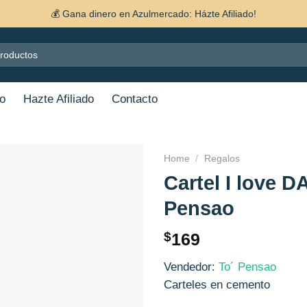
💰 Gana dinero en Azulmercado: Házte Afiliado!
o
Hazte Afiliado
Contacto
Home
/
Regalos
Cartel I love D
Añadir
Pensao
a la
lista de
deseos
$
169
Vendedor:
To´ Pensao
Carteles en cemento