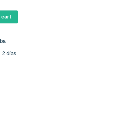
quantity
 cart
uba
 2 días