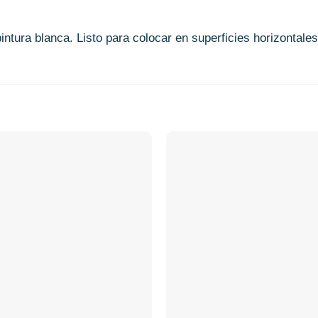
ntura blanca. Listo para colocar en superficies horizontal
Añadir
a la
lista de
deseos