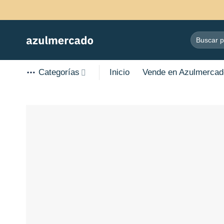
Skip
to
content
Search
for:
Categorías
Inicio
Vende en Azulmercad