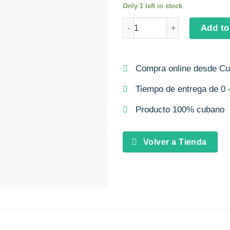
Only 1 left in stock
Cartel I love DAD To´ Pensao 
Add to
Compra online desde C
Tiempo de entrega de 0 -
Producto 100% cubano
Volver a Tienda