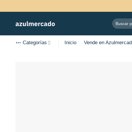
Skip
to
content
Search
for:
Categorías
Inicio
Vende en Azulmercad