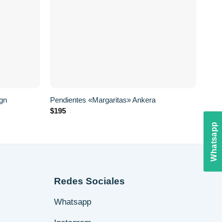
+
+
Aret
gn
Pendientes «Margaritas» Ankera
(Edi
$
195
$
559
Whatsapp
Redes Sociales
Whatsapp