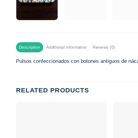
Description
Additional information
Reviews (0)
Pulsos confeccionados con botones antiguos de nácar
RELATED PRODUCTS
Añadir
a la
lista de
deseos