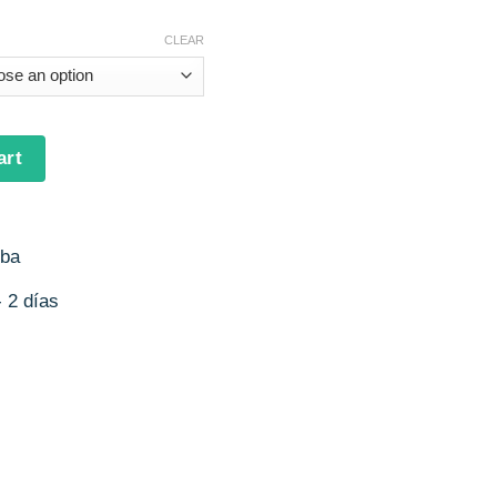
CLEAR
y (Varios Modelos Disponibles) quantity
art
uba
 2 días