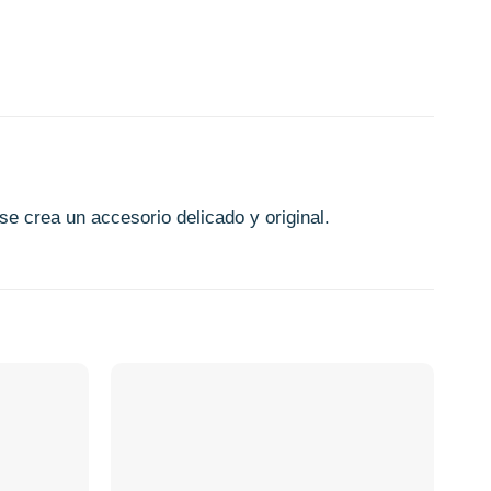
e crea un accesorio delicado y original.
Añadir
Añadir
a la
a la
lista de
lista de
deseos
deseos