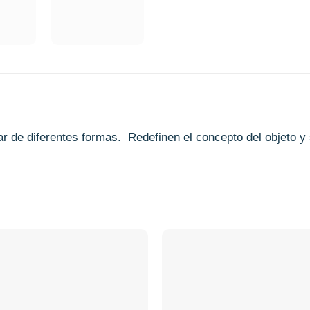
 de diferentes formas. Redefinen el concepto del objeto y s
Añadir
a la
lista de
deseos