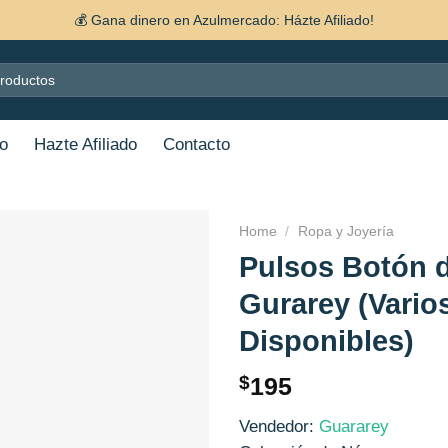
💰 Gana dinero en Azulmercado: Házte Afiliado!
o
Hazte Afiliado
Contacto
Home
/
Ropa y Joyería
Pulsos Botón 
Añadir
Gurarey (Vario
a la
lista de
Disponibles)
deseos
$
195
Vendedor:
Guararey