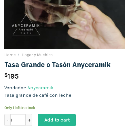
Home
/
Hogar y Muebles
Tasa Grande o Tasón Anyceramik
$
195
Vendedor:
Anyceramik
Tasa grande de café con leche
Only 1 left in stock
Tasa Grande o Tasón Anyceramik quantity
Add to cart