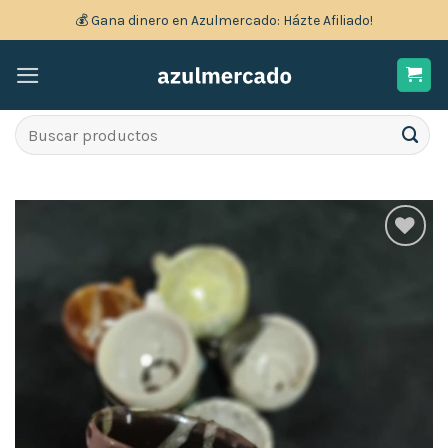
Skip
💰 Gana dinero en Azulmercado: Házte Afiliado!
to
content
Search
for:
Añadir
a la
lista
de
deseos